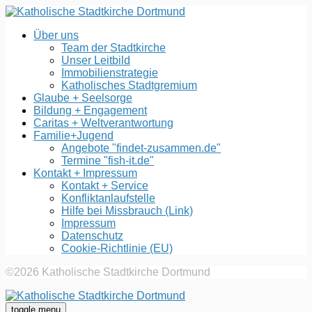
Über uns
Team der Stadtkirche
Unser Leitbild
Immobilienstrategie
Katholisches Stadtgremium
Glaube + Seelsorge
Bildung + Engagement
Caritas + Weltverantwortung
Familie+Jugend
Angebote "findet-zusammen.de"
Termine "fish-it.de"
Kontakt + Impressum
Kontakt + Service
Konfliktanlaufstelle
Hilfe bei Missbrauch (Link)
Impressum
Datenschutz
Cookie-Richtlinie (EU)
©2026 Katholische Stadtkirche Dortmund
toggle menu